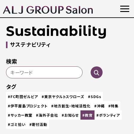
Sustainability
サステナビリティ
検索
タグ
#FC町田ゼルビア
#東京ヤクルトスワローズ
#SDGs
#伊平屋島プロジェクト
#地方創生・地域活性化
#沖縄
#特集
#サッカー教室
#海外子会社
#お知らせ
#教育
#ボランティア
#ゴミ拾い
#寄付活動