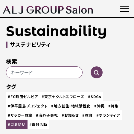
Sustainability
サステナビリティ
検索
タグ
#FC町田ゼルビア
#東京ヤクルトスワローズ
#SDGs
#伊平屋島プロジェクト
#地方創生・地域活性化
#沖縄
#特集
#サッカー教室
#海外子会社
#お知らせ
#教育
#ボランティア
#ゴミ拾い
#寄付活動