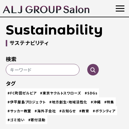
Sustainability
サステナビリティ
検索
タグ
#FC町田ゼルビア
#東京ヤクルトスワローズ
#SDGs
#伊平屋島プロジェクト
#地方創生・地域活性化
#沖縄
#特集
#サッカー教室
#海外子会社
#お知らせ
#教育
#ボランティア
#ゴミ拾い
#寄付活動