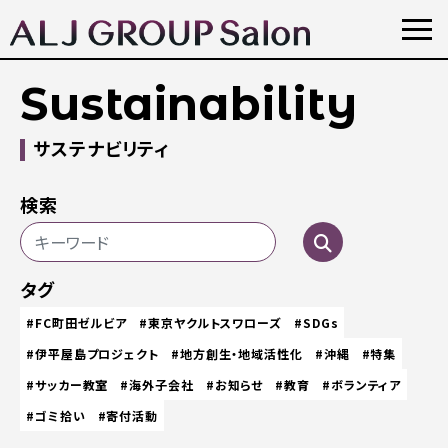
Sustainability
サステナビリティ
検索
タグ
#FC町田ゼルビア
#東京ヤクルトスワローズ
#SDGs
#伊平屋島プロジェクト
#地方創生・地域活性化
#沖縄
#特集
#サッカー教室
#海外子会社
#お知らせ
#教育
#ボランティア
#ゴミ拾い
#寄付活動