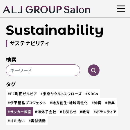
Sustainability
サステナビリティ
検索
タグ
#FC町田ゼルビア
#東京ヤクルトスワローズ
#SDGs
#伊平屋島プロジェクト
#地方創生・地域活性化
#沖縄
#特集
#サッカー教室
#海外子会社
#お知らせ
#教育
#ボランティア
#ゴミ拾い
#寄付活動