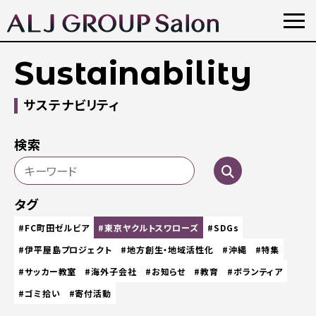
Sustainability
サステナビリティ
検索
タグ
#FC町田ゼルビア
#東京ヤクルトスワローズ
#SDGs
#伊平屋島プロジェクト
#地方創生・地域活性化
#沖縄
#特集
#サッカー教室
#海外子会社
#お知らせ
#教育
#ボランティア
#ゴミ拾い
#寄付活動