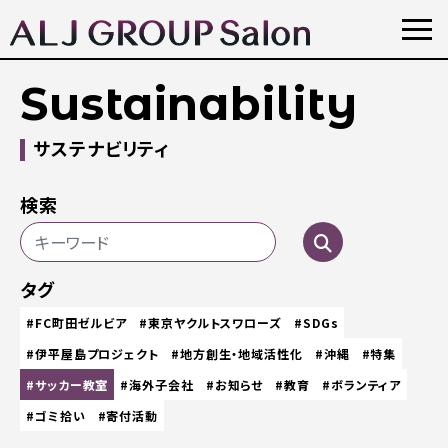
Sustainability
サステナビリティ
検索
タグ
#FC町田ゼルビア
#東京ヤクルトスワローズ
#SDGs
#伊平屋島プロジェクト
#地方創生・地域活性化
#沖縄
#特集
#サッカー教室
#海外子会社
#お知らせ
#教育
#ボランティア
#ゴミ拾い
#寄付活動