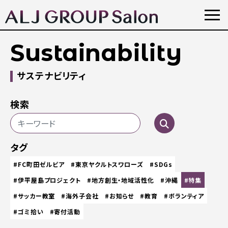
Sustainability
サステナビリティ
検索
タグ
#FC町田ゼルビア
#東京ヤクルトスワローズ
#SDGs
#伊平屋島プロジェクト
#地方創生・地域活性化
#沖縄
#特集
#サッカー教室
#海外子会社
#お知らせ
#教育
#ボランティア
#ゴミ拾い
#寄付活動