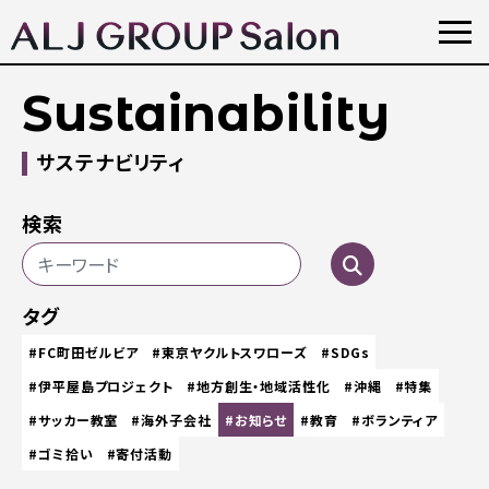
Sustainability
サステナビリティ
検索
タグ
#FC町田ゼルビア
#東京ヤクルトスワローズ
#SDGs
#伊平屋島プロジェクト
#地方創生・地域活性化
#沖縄
#特集
#サッカー教室
#海外子会社
#お知らせ
#教育
#ボランティア
#ゴミ拾い
#寄付活動