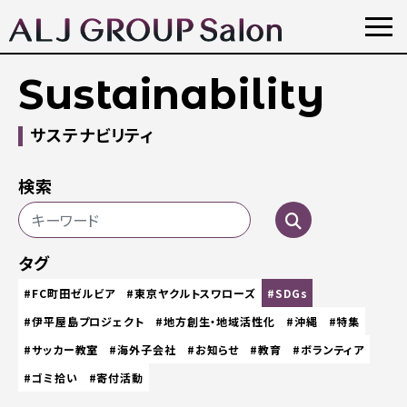
Sustainability
サステナビリティ
検索
タグ
#FC町田ゼルビア
#東京ヤクルトスワローズ
#SDGs
#伊平屋島プロジェクト
#地方創生・地域活性化
#沖縄
#特集
#サッカー教室
#海外子会社
#お知らせ
#教育
#ボランティア
#ゴミ拾い
#寄付活動