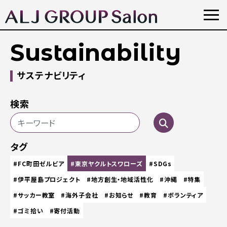
Sustainability
サステナビリティ
検索
タグ
#FC町田ゼルビア
#東京ヤクルトスワローズ
#SDGs
#伊平屋島プロジェクト
#地方創生・地域活性化
#沖縄
#特集
#サッカー教室
#海外子会社
#お知らせ
#教育
#ボランティア
#ゴミ拾い
#寄付活動