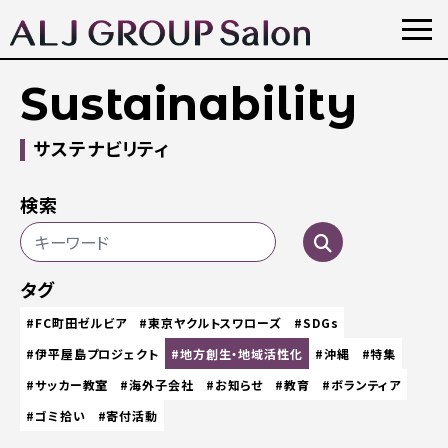
Sustainability
サステナビリティ
検索
タグ
#FC町田ゼルビア
#東京ヤクルトスワローズ
#SDGs
#伊平屋島プロジェクト
#地方創生・地域活性化
#沖縄
#特集
#サッカー教室
#海外子会社
#お知らせ
#教育
#ボランティア
#ゴミ拾い
#寄付活動