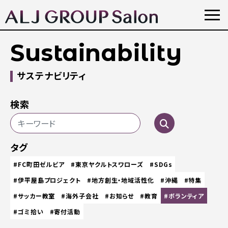
Sustainability
サステナビリティ
検索
タグ
#FC町田ゼルビア
#東京ヤクルトスワローズ
#SDGs
#伊平屋島プロジェクト
#地方創生・地域活性化
#沖縄
#特集
#サッカー教室
#海外子会社
#お知らせ
#教育
#ボランティア
#ゴミ拾い
#寄付活動