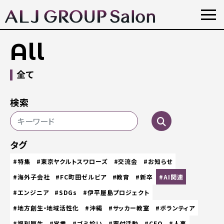
All
全て
検索
タグ
#特集
#東京ヤクルトスワローズ
#交流会
#お知らせ
#海外子会社
#FC町田ゼルビア
#教育
#新卒
#AI関連
#エンジニア
#SDGs
#伊平屋島プロジェクト
#地方創生・地域活性化
#沖縄
#サッカー教室
#ボランティア
#福利厚生
#営業
#ゴミ拾い
#寄付活動
#CEO
#人事