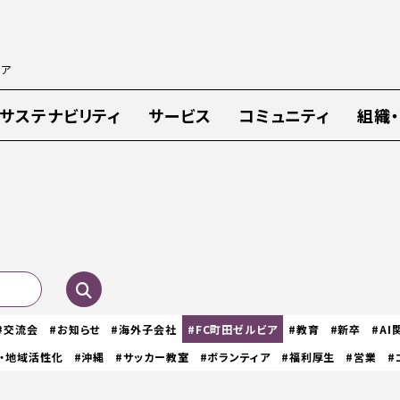
ィア
サステナビリティ
サービス
コミュニティ
組織
#交流会
#お知らせ
#海外子会社
#FC町田ゼルビア
#教育
#新卒
#AI
・地域活性化
#沖縄
#サッカー教室
#ボランティア
#福利厚生
#営業
#