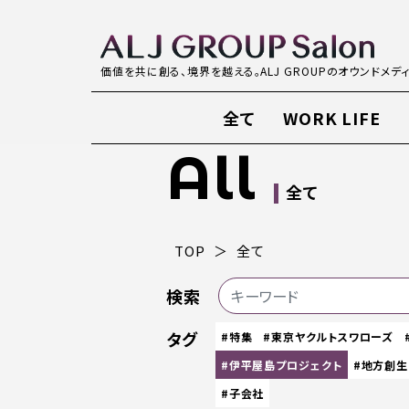
価値を共に創る、境界を越える。ALJ GROUPのオウンドメデ
全て
WORK LIFE
All
全て
TOP
全て
検索
タグ
#特集
#東京ヤクルトスワローズ
#伊平屋島プロジェクト
#地方創生
#子会社