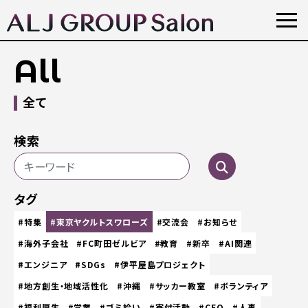
All
全て
検索
タグ
#特集
#東京ヤクルトスワローズ
#交流会
#お知らせ
#海外子会社
#FC町田ゼルビア
#教育
#新卒
#AI関連
#エンジニア
#SDGs
#伊平屋島プロジェクト
#地方創生・地域活性化
#沖縄
#サッカー教室
#ボランティア
#福利厚生
#営業
#ゴミ拾い
#寄付活動
#CEO
#人事