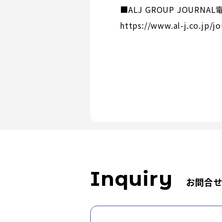
■ALJ GROUP JOURNA
https://www.al-j.co.jp/jo
Inquiry
お問合