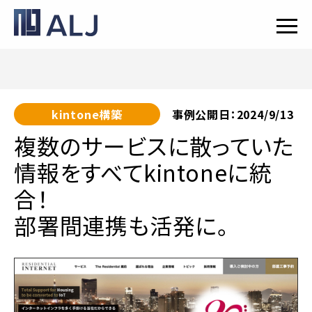
kintone構築
事例公開日：2024/9/13
複数のサービスに散っていた
情報をすべてkintoneに統
合！
部署間連携も活発に。