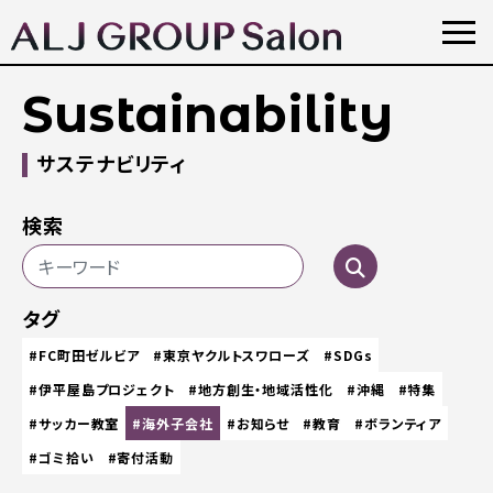
Sustainability
サステナビリティ
検索
タグ
#FC町田ゼルビア
#東京ヤクルトスワローズ
#SDGs
#伊平屋島プロジェクト
#地方創生・地域活性化
#沖縄
#特集
#サッカー教室
#海外子会社
#お知らせ
#教育
#ボランティア
#ゴミ拾い
#寄付活動