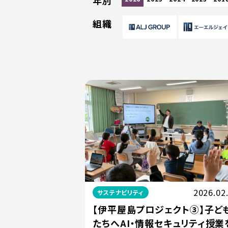
年別
組織
2026.02
サステナビリティ
【伊平屋島プロジェクト③】子ど
たちへAI・情報セキュリティ授業