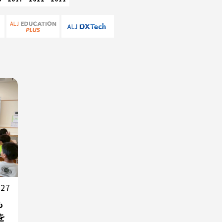
.27
も
を