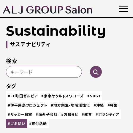
Sustainability
サステナビリティ
検索
タグ
#FC町田ゼルビア
#東京ヤクルトスワローズ
#SDGs
#伊平屋島プロジェクト
#地方創生・地域活性化
#沖縄
#特集
#サッカー教室
#海外子会社
#お知らせ
#教育
#ボランティア
#ゴミ拾い
#寄付活動