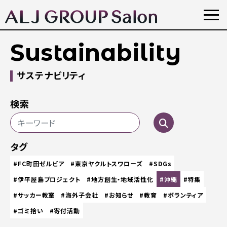
Sustainability
サステナビリティ
検索
タグ
#FC町田ゼルビア
#東京ヤクルトスワローズ
#SDGs
#伊平屋島プロジェクト
#地方創生・地域活性化
#沖縄
#特集
#サッカー教室
#海外子会社
#お知らせ
#教育
#ボランティア
#ゴミ拾い
#寄付活動