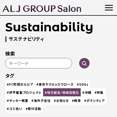
Sustainability
サステナビリティ
検索
タグ
#FC町田ゼルビア
#東京ヤクルトスワローズ
#SDGs
#伊平屋島プロジェクト
#地方創生・地域活性化
#沖縄
#特集
#サッカー教室
#海外子会社
#お知らせ
#教育
#ボランティア
#ゴミ拾い
#寄付活動