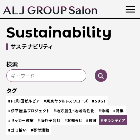
Sustainability
サステナビリティ
検索
タグ
#FC町田ゼルビア
#東京ヤクルトスワローズ
#SDGs
#伊平屋島プロジェクト
#地方創生・地域活性化
#沖縄
#特集
#サッカー教室
#海外子会社
#お知らせ
#教育
#ボランティア
#ゴミ拾い
#寄付活動