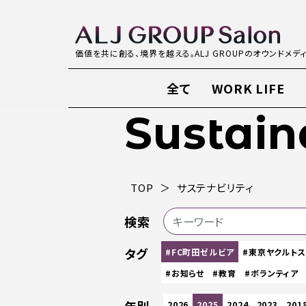
価値を共に創る、境界を越える。ALJ GROUPのオウンドメデ
全て
WORK LIFE
Sustain
TOP
サステナビリティ
検索
タグ
#FC町田ゼルビア
#東京ヤクルト
#お知らせ
#教育
#ボランティア
2026
2025
2024
2023
201