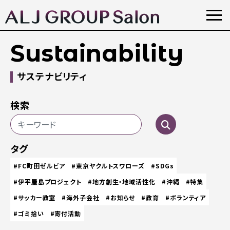
Sustainability
サステナビリティ
検索
タグ
#FC町田ゼルビア
#東京ヤクルトスワローズ
#SDGs
#伊平屋島プロジェクト
#地方創生・地域活性化
#沖縄
#特集
#サッカー教室
#海外子会社
#お知らせ
#教育
#ボランティア
#ゴミ拾い
#寄付活動