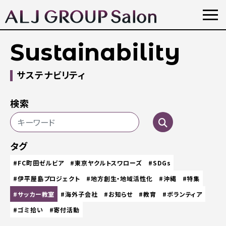
Sustainability
サステナビリティ
検索
タグ
#FC町田ゼルビア
#東京ヤクルトスワローズ
#SDGs
#伊平屋島プロジェクト
#地方創生・地域活性化
#沖縄
#特集
#サッカー教室
#海外子会社
#お知らせ
#教育
#ボランティア
#ゴミ拾い
#寄付活動