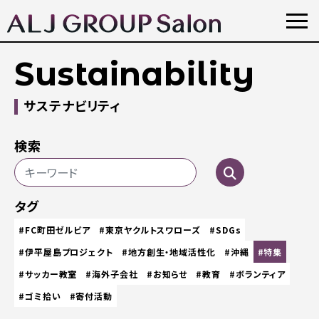
Sustainability
サステナビリティ
検索
タグ
#FC町田ゼルビア
#東京ヤクルトスワローズ
#SDGs
#伊平屋島プロジェクト
#地方創生・地域活性化
#沖縄
#特集
#サッカー教室
#海外子会社
#お知らせ
#教育
#ボランティア
#ゴミ拾い
#寄付活動