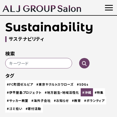
Sustainability
サステナビリティ
検索
タグ
#FC町田ゼルビア
#東京ヤクルトスワローズ
#SDGs
#伊平屋島プロジェクト
#地方創生・地域活性化
#沖縄
#特集
#サッカー教室
#海外子会社
#お知らせ
#教育
#ボランティア
#ゴミ拾い
#寄付活動