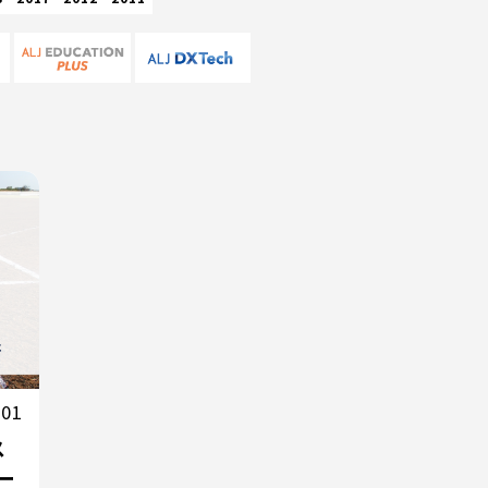
.01
ス
ー