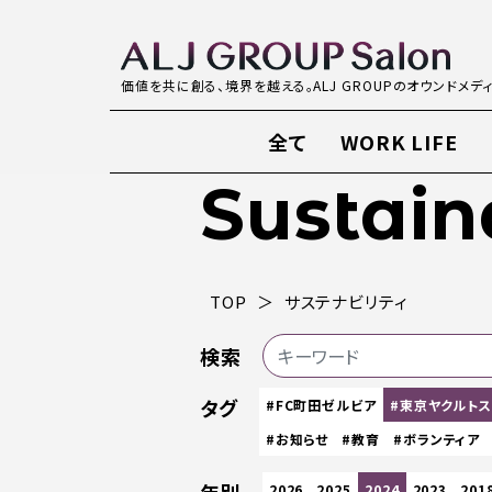
価値を共に創る、境界を越える。ALJ GROUPのオウンドメデ
全て
WORK LIFE
Sustain
TOP
サステナビリティ
検索
タグ
#FC町田ゼルビア
#東京ヤクルト
#お知らせ
#教育
#ボランティア
2026
2025
2024
2023
201