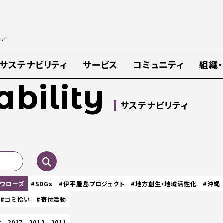
ィア
サステナビリティ
サービス
コミュニティ
組織
ability
サステナビリティ
スワローズ
#SDGs
#伊平屋島プロジェクト
#地方創生・地域活性化
#沖縄
#ゴミ拾い
#寄付活動
8
2017
2012
2011