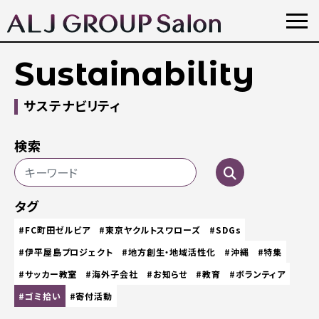
Sustainability
サステナビリティ
検索
タグ
#FC町田ゼルビア
#東京ヤクルトスワローズ
#SDGs
#伊平屋島プロジェクト
#地方創生・地域活性化
#沖縄
#特集
#サッカー教室
#海外子会社
#お知らせ
#教育
#ボランティア
#ゴミ拾い
#寄付活動