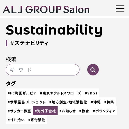
Sustainability
サステナビリティ
検索
タグ
#FC町田ゼルビア
#東京ヤクルトスワローズ
#SDGs
#伊平屋島プロジェクト
#地方創生・地域活性化
#沖縄
#特集
#サッカー教室
#海外子会社
#お知らせ
#教育
#ボランティア
#ゴミ拾い
#寄付活動