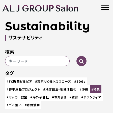
Sustainability
サステナビリティ
検索
タグ
#FC町田ゼルビア
#東京ヤクルトスワローズ
#SDGs
#伊平屋島プロジェクト
#地方創生・地域活性化
#沖縄
#特集
#サッカー教室
#海外子会社
#お知らせ
#教育
#ボランティア
#ゴミ拾い
#寄付活動