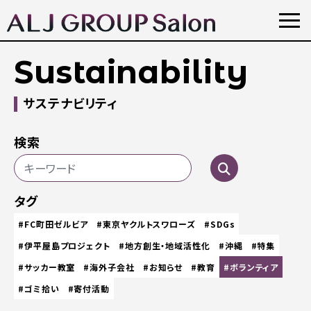
Sustainability
サステナビリティ
検索
タグ
#FC町田ゼルビア
#東京ヤクルトスワローズ
#SDGs
#伊平屋島プロジェクト
#地方創生・地域活性化
#沖縄
#特集
#サッカー教室
#海外子会社
#お知らせ
#教育
#ボランティア
#ゴミ拾い
#寄付活動