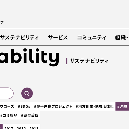
ィア
サステナビリティ
サービス
コミュニティ
組織
ability
サステナビリティ
スワローズ
#SDGs
#伊平屋島プロジェクト
#地方創生・地域活性化
#沖縄
#ゴミ拾い
#寄付活動
8
2017
2012
2011