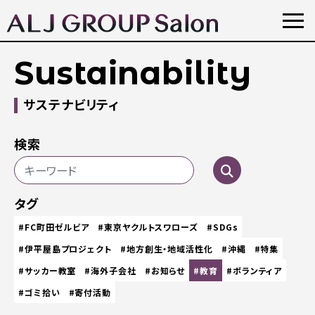
Sustainability
サステナビリティ
検索
タグ
#FC町田ゼルビア
#東京ヤクルトスワローズ
#SDGs
#伊平屋島プロジェクト
#地方創生・地域活性化
#沖縄
#特集
#サッカー教室
#海外子会社
#お知らせ
#教育
#ボランティア
#ゴミ拾い
#寄付活動