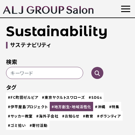
Sustainability
サステナビリティ
検索
タグ
#FC町田ゼルビア
#東京ヤクルトスワローズ
#SDGs
#伊平屋島プロジェクト
#地方創生・地域活性化
#沖縄
#特集
#サッカー教室
#海外子会社
#お知らせ
#教育
#ボランティア
#ゴミ拾い
#寄付活動