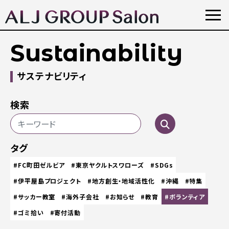
Sustainability
サステナビリティ
検索
タグ
#FC町田ゼルビア
#東京ヤクルトスワローズ
#SDGs
#伊平屋島プロジェクト
#地方創生・地域活性化
#沖縄
#特集
#サッカー教室
#海外子会社
#お知らせ
#教育
#ボランティア
#ゴミ拾い
#寄付活動