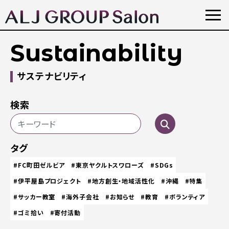
Sustainability
サステナビリティ
検索
タグ
#FC町田ゼルビア
#東京ヤクルトスワローズ
#SDGs
#伊平屋島プロジェクト
#地方創生・地域活性化
#沖縄
#特集
#サッカー教室
#海外子会社
#お知らせ
#教育
#ボランティア
#ゴミ拾い
#寄付活動