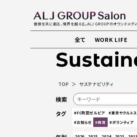
価値を共に創る、境界を越える。ALJ GROUPのオウンドメデ
全て
WORK LIFE
Sustain
TOP
サステナビリティ
検索
タグ
#FC町田ゼルビア
#東京ヤクルト
#お知らせ
#教育
#ボランティア
2026
2025
2024
2023
201