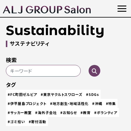
Sustainability
サステナビリティ
検索
タグ
#FC町田ゼルビア
#東京ヤクルトスワローズ
#SDGs
#伊平屋島プロジェクト
#地方創生・地域活性化
#沖縄
#特集
#サッカー教室
#海外子会社
#お知らせ
#教育
#ボランティア
#ゴミ拾い
#寄付活動