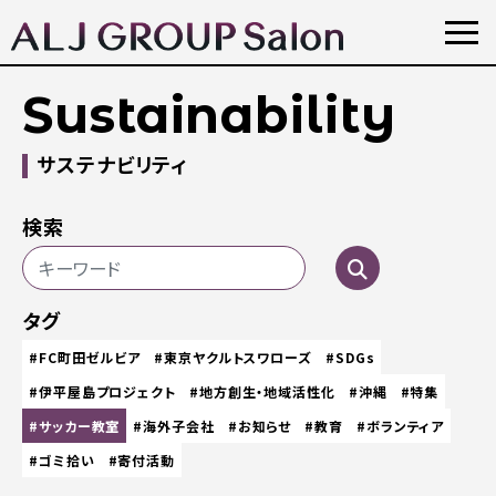
Sustainability
サステナビリティ
検索
タグ
#FC町田ゼルビア
#東京ヤクルトスワローズ
#SDGs
#伊平屋島プロジェクト
#地方創生・地域活性化
#沖縄
#特集
#サッカー教室
#海外子会社
#お知らせ
#教育
#ボランティア
#ゴミ拾い
#寄付活動