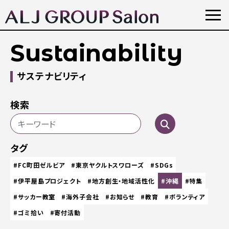
Sustainability
サステナビリティ
検索
タグ
#FC町田ゼルビア
#東京ヤクルトスワローズ
#SDGs
#伊平屋島プロジェクト
#地方創生・地域活性化
#沖縄
#特集
#サッカー教室
#海外子会社
#お知らせ
#教育
#ボランティア
#ゴミ拾い
#寄付活動