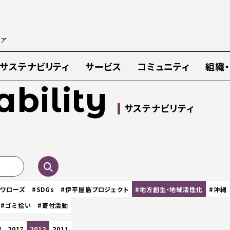
ィア
サステナビリティ
サービス
コミュニティ
組織
ability
サステナビリティ
スワローズ
#SDGs
#伊平屋島プロジェクト
#地方創生・地域活性化
#沖縄
#ゴミ拾い
#寄付活動
8
2017
2012
2011