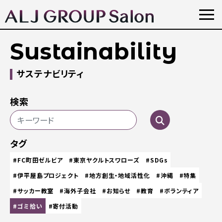
Sustainability
サステナビリティ
検索
タグ
#FC町田ゼルビア
#東京ヤクルトスワローズ
#SDGs
#伊平屋島プロジェクト
#地方創生・地域活性化
#沖縄
#特集
#サッカー教室
#海外子会社
#お知らせ
#教育
#ボランティア
#ゴミ拾い
#寄付活動