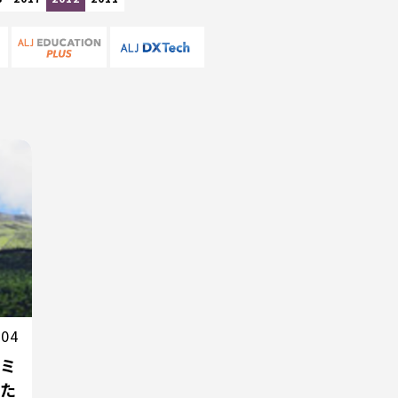
.04
ゴミ
した