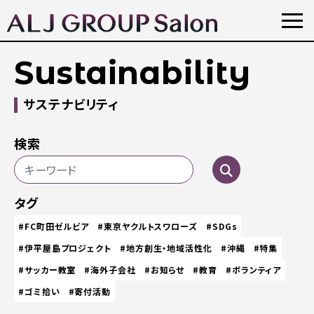
Sustainability
サステナビリティ
検索
タグ
#FC町田ゼルビア
#東京ヤクルトスワローズ
#SDGs
#伊平屋島プロジェクト
#地方創生・地域活性化
#沖縄
#特集
#サッカー教室
#海外子会社
#お知らせ
#教育
#ボランティア
#ゴミ拾い
#寄付活動