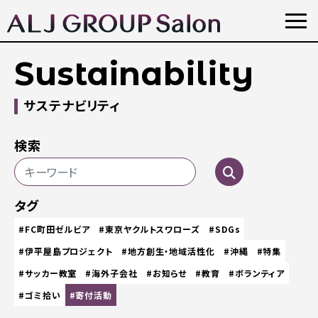
Sustainability
サステナビリティ
検索
タグ
#FC町田ゼルビア
#東京ヤクルトスワローズ
#SDGs
#伊平屋島プロジェクト
#地方創生・地域活性化
#沖縄
#特集
#サッカー教室
#海外子会社
#お知らせ
#教育
#ボランティア
#ゴミ拾い
#寄付活動