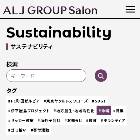
Sustainability
サステナビリティ
検索
タグ
#FC町田ゼルビア
#東京ヤクルトスワローズ
#SDGs
#伊平屋島プロジェクト
#地方創生・地域活性化
#沖縄
#特集
#サッカー教室
#海外子会社
#お知らせ
#教育
#ボランティア
#ゴミ拾い
#寄付活動